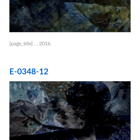
[page_title] . . 2016.
E-0348-12