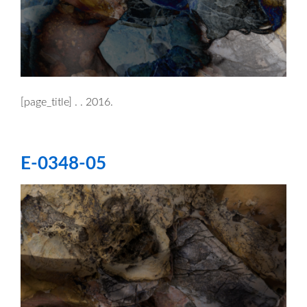
[page_title] . . 2016.
E-0348-05