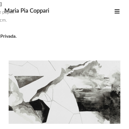
↓
]
Maria Pia Coppari
Saltar
e papel.
MEN
al
cm.
Navegación
contenido
principal
principal
Privada.