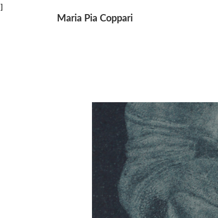
↓
]
Maria Pia Coppari
Navegación
Saltar
principal
al
contenido
principal