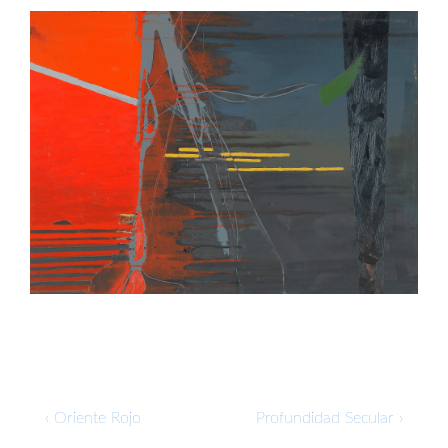
Navegación
La
La
‹ Oriente Rojo
Profundidad Secular ›
entrada
entrada