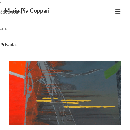
↓
]
Maria Pia Coppari
Saltar
tético sobre
MEN
al
Navegación
contenido
cm.
principal
principal
Privada.