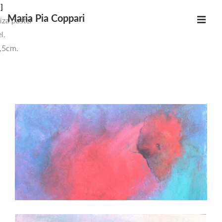
↓
]
Maria Pia Coppari
Saltar
tiza pastel
MEN
al
l.
Navegación
contenido
,5cm.
principal
principal